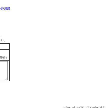
神奈川県
。
さい。
有効）
shiromuku(u3)LIST version 4.41