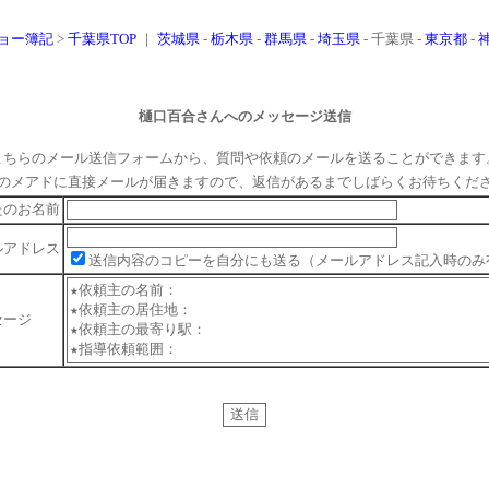
ョー簿記
>
千葉県TOP
｜
茨城県
-
栃木県
-
群馬県
-
埼玉県
- 千葉県 -
東京都
-
樋口百合
さんへのメッセージ送信
こちらのメール送信フォームから、質問や依頼のメールを送ることができます
のメアドに直接メールが届きますので、返信があるまでしばらくお待ちくだ
たのお名前
ルアドレス
送信内容のコピーを自分にも送る（メールアドレス記入時のみ
セージ