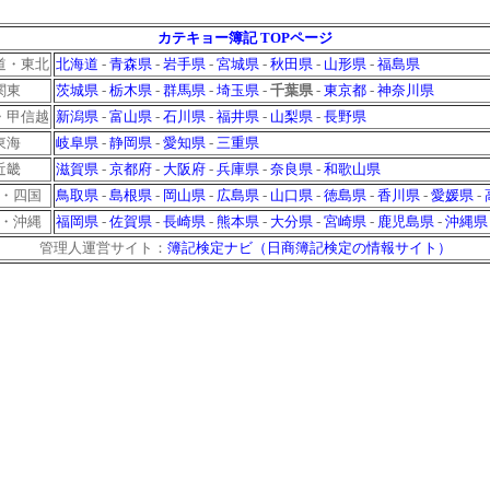
カテキョー簿記 TOPページ
道・東北
北海道
-
青森県
-
岩手県
-
宮城県
-
秋田県
-
山形県
-
福島県
関東
茨城県
-
栃木県
-
群馬県
-
埼玉県
-
千葉県
-
東京都
-
神奈川県
・甲信越
新潟県
-
富山県
-
石川県
-
福井県
-
山梨県
-
長野県
東海
岐阜県
-
静岡県
-
愛知県
-
三重県
近畿
滋賀県
-
京都府
-
大阪府
-
兵庫県
-
奈良県
-
和歌山県
・四国
鳥取県
-
島根県
-
岡山県
-
広島県
-
山口県
-
徳島県
-
香川県
-
愛媛県
-
・沖縄
福岡県
-
佐賀県
-
長崎県
-
熊本県
-
大分県
-
宮崎県
-
鹿児島県
-
沖縄県
管理人運営サイト：
簿記検定ナビ（日商簿記検定の情報サイト）