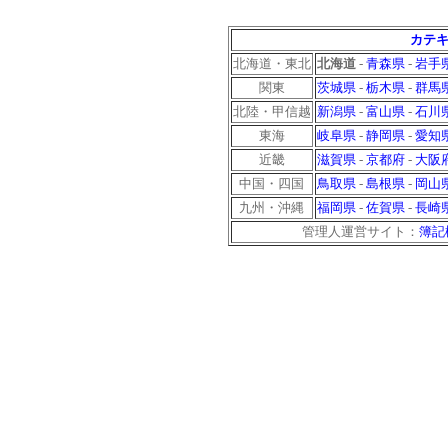
カテキ
北海道・東北
北海道
-
青森県
-
岩手
関東
茨城県
-
栃木県
-
群馬
北陸・甲信越
新潟県
-
富山県
-
石川
東海
岐阜県
-
静岡県
-
愛知
近畿
滋賀県
-
京都府
-
大阪
中国・四国
鳥取県
-
島根県
-
岡山
九州・沖縄
福岡県
-
佐賀県
-
長崎
管理人運営サイト：
簿記