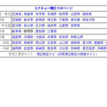
カテキョー簿記 TOPページ
道・東北
北海道
-
青森県
-
岩手県
-
宮城県
-
秋田県
-
山形県
-
福島県
関東
茨城県
-
栃木県
-
群馬県
-
埼玉県
-
千葉県
-
東京都
-
神奈川県
・甲信越
新潟県
-
富山県
-
石川県
-
福井県
-
山梨県
-
長野県
東海
岐阜県
-
静岡県
-
愛知県
-
三重県
近畿
滋賀県
-
京都府
-
大阪府
-
兵庫県
-
奈良県
-
和歌山県
・四国
鳥取県
-
島根県
-
岡山県
-
広島県
-
山口県
-
徳島県
-
香川県
-
愛媛県
-
・沖縄
福岡県
-
佐賀県
-
長崎県
-
熊本県
-
大分県
-
宮崎県
-
鹿児島県
-
沖縄県
管理人運営サイト：
簿記検定ナビ（日商簿記検定の情報サイト）