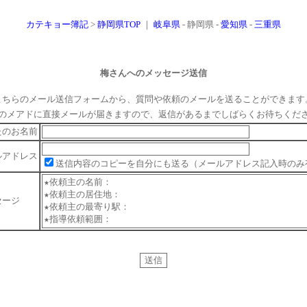
カテキョー簿記
>
静岡県TOP
｜
岐阜県
- 静岡県 -
愛知県
-
三重県
梅
さんへのメッセージ送信
こちらのメール送信フォームから、質問や依頼のメールを送ることができます
のメアドに直接メールが届きますので、返信があるまでしばらくお待ちくだ
たのお名前
ルアドレス
送信内容のコピーを自分にも送る（メールアドレス記入時のみ
セージ