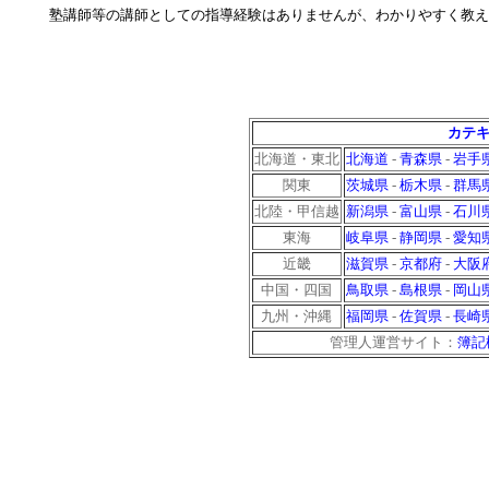
塾講師等の講師としての指導経験はありませんが、わかりやすく教
カテキ
北海道・東北
北海道
-
青森県
-
岩手
関東
茨城県
-
栃木県
-
群馬
北陸・甲信越
新潟県
-
富山県
-
石川
東海
岐阜県
-
静岡県
-
愛知
近畿
滋賀県
-
京都府
-
大阪
中国・四国
鳥取県
-
島根県
-
岡山
九州・沖縄
福岡県
-
佐賀県
-
長崎
管理人運営サイト：
簿記