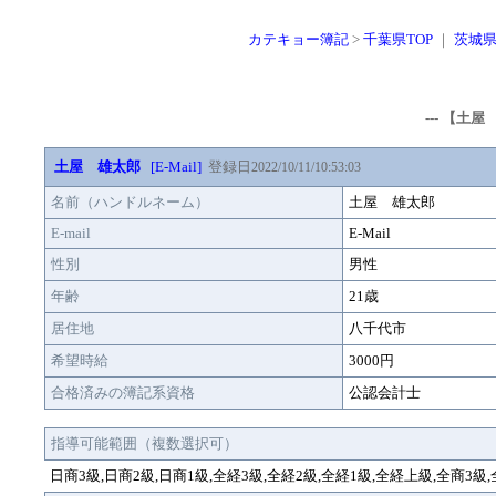
カテキョー簿記
>
千葉県TOP
｜
茨城
--- 【土
土屋 雄太郎
[E-Mail]
登録日
2022/10/11/10:53:03
名前（ハンドルネーム）
土屋 雄太郎
E-mail
E-Mail
性別
男性
年齢
21歳
居住地
八千代市
希望時給
3000円
合格済みの簿記系資格
公認会計士
指導可能範囲（複数選択可）
日商3級,日商2級,日商1級,全経3級,全経2級,全経1級,全経上級,全商3級