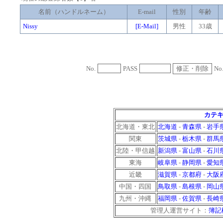
名前（ハンドルネーム）
E-mail
性別
年齢
Nissy
[E-Mail]
男性
33歳
No.
PASS
No
カテキ
北海道・東北
北海道
-
青森県
-
岩手
関東
茨城県
-
栃木県
-
群馬
北陸・甲信越
新潟県
-
富山県
-
石川
東海
岐阜県
-
静岡県
-
愛知
近畿
滋賀県
-
京都府
-
大阪
中国・四国
鳥取県
-
島根県
-
岡山
九州・沖縄
福岡県
-
佐賀県
-
長崎
管理人運営サイト：
簿記