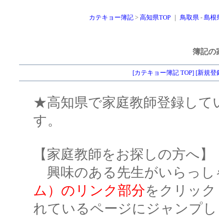
カテキョー簿記
>
高知県TOP
｜
鳥取県
-
島根
簿記の
[カテキョー簿記 TOP]
[新規登
★高知県で家庭教師登録して
す。
【家庭教師をお探しの方へ】
興味のある先生がいらっし
ム）のリンク部分
をクリック
れているページにジャンプし