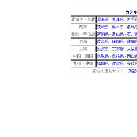
カテキ
北海道・東北
北海道
-
青森県
-
岩手
関東
茨城県
-
栃木県
-
群馬
北陸・甲信越
新潟県
-
富山県
-
石川
東海
岐阜県
-
静岡県
-
愛知
近畿
滋賀県
-
京都府
-
大阪
中国・四国
鳥取県
-
島根県
-
岡山
九州・沖縄
福岡県
-
佐賀県
-
長崎
管理人運営サイト：
簿記