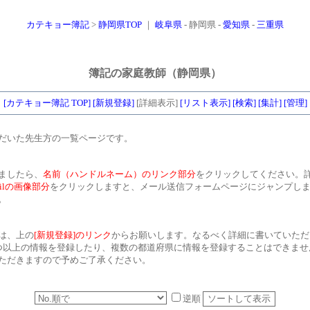
カテキョー簿記
>
静岡県TOP
｜
岐阜県
- 静岡県 -
愛知県
-
三重県
簿記の家庭教師（静岡県）
[カテキョー簿記 TOP]
[新規登録]
[詳細表示]
[リスト表示]
[検索]
[集計]
[管理]
だいた先生方の一覧ページです。
ましたら、
名前（ハンドルネーム）のリンク部分
をクリックしてください。
ailの画像部分
をクリックしますと、メール送信フォームページにジャンプし
。
は、上の
[新規登録]のリンク
からお願いします。なるべく詳細に書いていただ
つ以上の情報を登録したり、複数の都道府県に情報を登録することはできませ
ただきますので予めご了承ください。
逆順