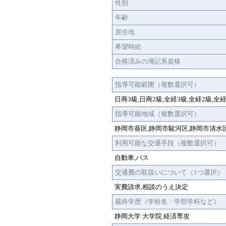
性別
年齢
居住地
希望時給
合格済みの簿記系資格
指導可能範囲（複数選択可）
日商3級,日商2級,全経3級,全経2級,
指導可能地域（複数選択可）
静岡市葵区,静岡市駿河区,静岡市清水
利用可能な交通手段（複数選択可）
自動車,バス
交通費の取扱いについて（1つ選択）
実費請求,相談のうえ決定
最終学歴（学校名・学部学科など）
静岡大学 大学院 経済専攻