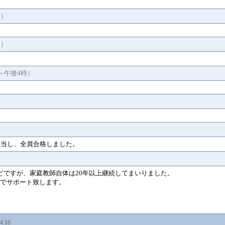
可）
可）
～午後4時）
担当し、全員合格しました。
どですが、家庭教師自体は20年以上継続してまいりました。
でサポート致します。
54:18