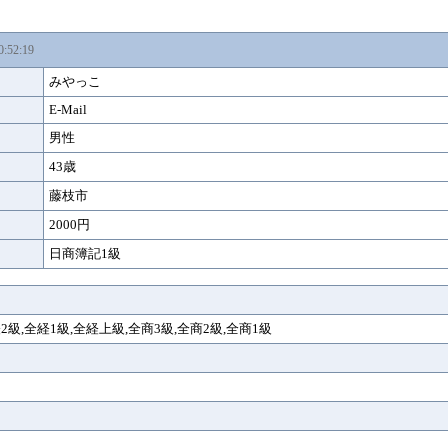
0:52:19
みやっこ
E-Mail
男性
43歳
藤枝市
2000円
日商簿記1級
経2級,全経1級,全経上級,全商3級,全商2級,全商1級