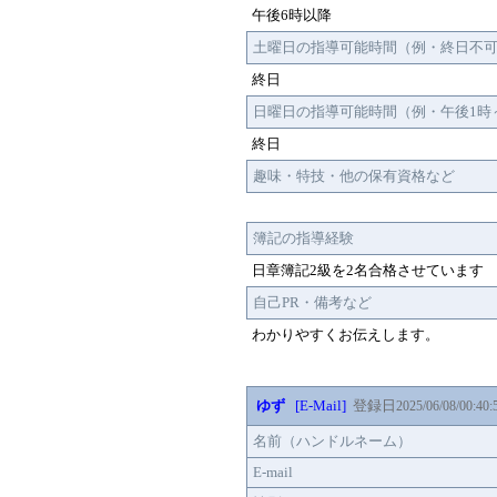
午後6時以降
土曜日の指導可能時間（例・終日不
終日
日曜日の指導可能時間（例・午後1時
終日
趣味・特技・他の保有資格など
簿記の指導経験
日章簿記2級を2名合格させています
自己PR・備考など
わかりやすくお伝えします。
ゆず
[E-Mail]
登録日
2025/06/08/00:40:
名前（ハンドルネーム）
E-mail