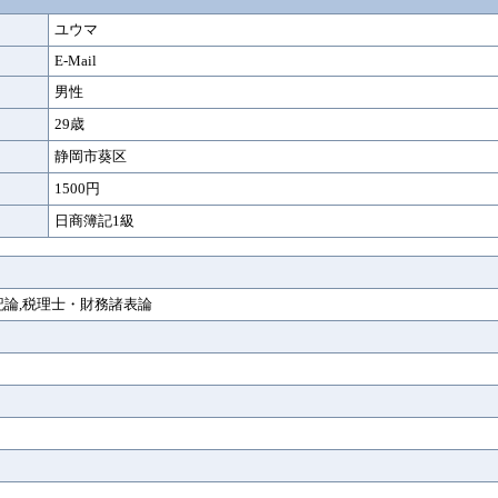
ユウマ
E-Mail
男性
29歳
静岡市葵区
1500円
日商簿記1級
簿記論,税理士・財務諸表論