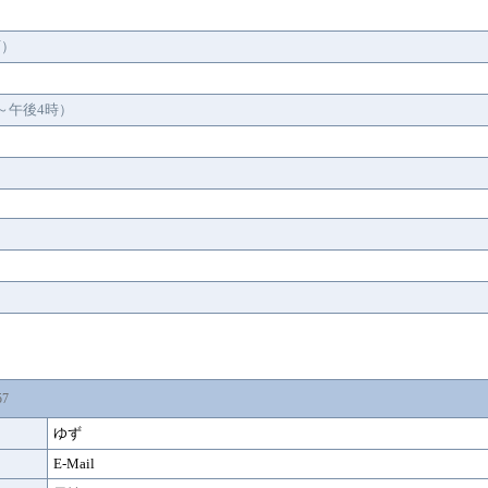
可）
～午後4時）
57
ゆず
E-Mail