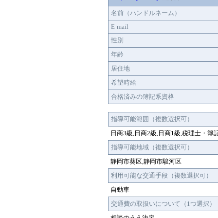
名前（ハンドルネーム）
E-mail
性別
年齢
居住地
希望時給
合格済みの簿記系資格
指導可能範囲（複数選択可）
日商3級,日商2級,日商1級,税理士・
指導可能地域（複数選択可）
静岡市葵区,静岡市駿河区
利用可能な交通手段（複数選択可）
自動車
交通費の取扱いについて（1つ選択）
相談のうえ決定