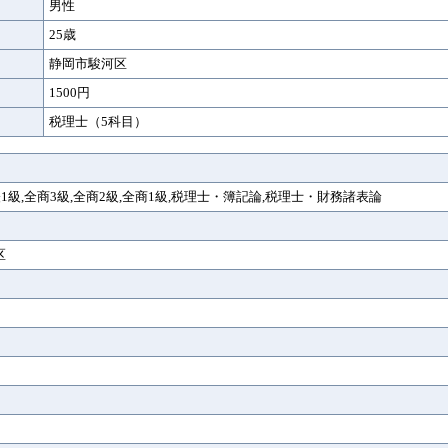
男性
25歳
静岡市駿河区
1500円
税理士（5科目）
全経1級,全商3級,全商2級,全商1級,税理士・簿記論,税理士・財務諸表論
区