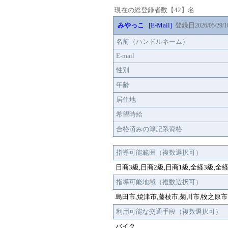
現在の総登録者数【42】名
みやっこ
[E-Mail]
登録日
2026/05/29/1
名前（ハンドルネーム）
E-mail
性別
年齢
居住地
希望時給
合格済みの簿記系資格
指導可能範囲（複数選択可）
日商3級,日商2級,日商1級,全経3級,全
指導可能地域（複数選択可）
島田市,焼津市,藤枝市,菊川市,牧之原市
利用可能な交通手段（複数選択可）
バイク