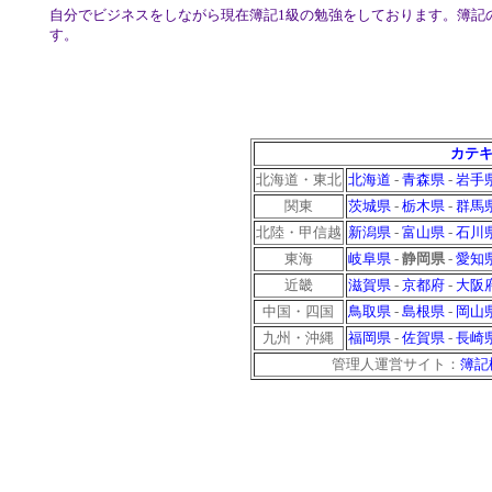
自分でビジネスをしながら現在簿記1級の勉強をしております。簿記
す。
カテキ
北海道・東北
北海道
-
青森県
-
岩手
関東
茨城県
-
栃木県
-
群馬
北陸・甲信越
新潟県
-
富山県
-
石川
東海
岐阜県
-
静岡県
-
愛知
近畿
滋賀県
-
京都府
-
大阪
中国・四国
鳥取県
-
島根県
-
岡山
九州・沖縄
福岡県
-
佐賀県
-
長崎
管理人運営サイト：
簿記